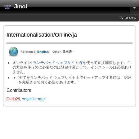
Jmol
Search
Internationalisation/Online/ja
Reference:
English
– Other:
日本語
·
オンライン:
ランチパッド ウェブサイト
を使って直接翻訳します。こ
の方法を使うのに必要なのは登録作業だけで、インストールは必要あり
ません。
'全てをランチパッド ウェブサイト上でセットアップする時は、記述
を完成させておく必要があります。'
Contributors
Cudo29
,
AngelHerraez