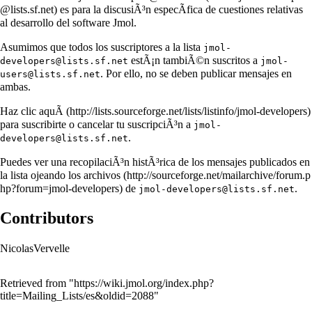
es para la discusiÃ³n especÃ­fica de cuestiones relativas
al desarrollo del software Jmol.
Asumimos que todos los suscriptores a la lista
jmol-
estÃ¡n tambiÃ©n suscritos a
developers@lists.sf.net
jmol-
. Por ello, no se deben publicar mensajes en
users@lists.sf.net
ambas.
Haz clic aquÃ­
para suscribirte o cancelar tu suscripciÃ³n a
jmol-
.
developers@lists.sf.net
Puedes ver una recopilaciÃ³n histÃ³rica de los mensajes publicados en
la lista ojeando los
archivos
de
.
jmol-developers@lists.sf.net
Contributors
NicolasVervelle
Retrieved from "
https://wiki.jmol.org/index.php?
title=Mailing_Lists/es&oldid=2088
"