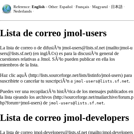
Reference:
English
– Other:
Español
·
Français
·
Magyarul
·
日本語
·
Nederlands
·
Lista de correo jmol-users
La lista de correo o de difusiÃ³n
jmol-users@lists.sf.net
(en inglÃ©s) es para la discusiÃ³n general de
cuestiones relativas a Jmol. SÃ³lo pueden publicar en ella los
miembros de la lista.
Haz clic aquÃ­
para
suscribirte o cancelar tu suscripciÃ³n a
.
jmol-users@lists.sf.net
Puedes ver una recopilaciÃ³n histÃ³rica de los mensajes publicados en
la lista ojeando los
archivos
de
.
jmol-users@lists.sf.net
Lista de correo jmol-developers
La lista de correo
jmol-developers@lists.sf.net