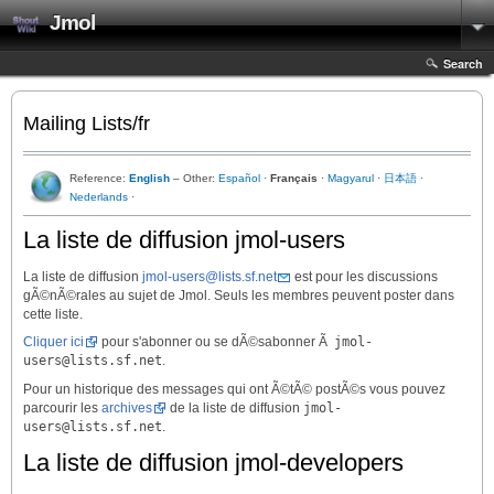
Jmol
Search
Mailing Lists/fr
Reference:
English
– Other:
Español
·
Français
·
Magyarul
·
日本語
·
Nederlands
·
La liste de diffusion jmol-users
La liste de diffusion
jmol-users@lists.sf.net
est pour les discussions
gÃ©nÃ©rales au sujet de Jmol. Seuls les membres peuvent poster dans
cette liste.
Cliquer ici
pour s'abonner ou se dÃ©sabonner Ã
jmol-
users@lists.sf.net
.
Pour un historique des messages qui ont Ã©tÃ© postÃ©s vous pouvez
parcourir les
archives
de la liste de diffusion
jmol-
users@lists.sf.net
.
La liste de diffusion jmol-developers