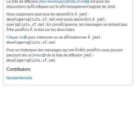
La liste de diffusion
jmol-developers@lists.sf.net
est pour les
discussions spÃ©cifiques sur le dÃ©veloppement logiciel de Jmol.
Nous supposons que tous les abonnÃ©s Ã
jmol-
developers@lists.sf.net
sont aussi abonnÃ©s Ã
jmol-
users@lists.sf.net
. En consÃ©quence, les messages ne doivent pas
Ãªtre postÃ©s Ã la fois sur les deux listes.
Cliquer ici
pour s'abonner ou se dÃ©sabonner Ã
jmol-
developers@lists.sf.net
.
Pour un historique des messages qui ont Ã©tÃ© postÃ©s vous pouvez
parcourir les
archives
de la liste de diffusion
jmol-
developers@lists.sf.net
.
Contributors
NicolasVervelle